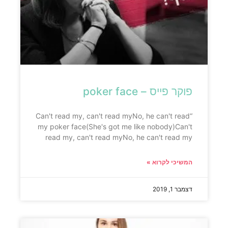
פוקר פייס – poker face
“Can't read my, can't read myNo, he can't read
my poker face(She's got me like nobody)Can't
read my, can't read myNo, he can't read my
המשיכי לקרוא »
דצמבר 1, 2019