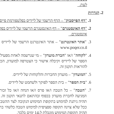
לעת.  
הגדרות
"
דף הפייסבוק
" – הדף הרשמי של ליידיס בפלטפורמת פייסבוק.
"
דף האינסטגרם
" – דף האינסטגרם הרשמי של ליידיס בפלטפורמת 
אינסטגרם.  
"
אתר האינטרנט
" – אתר האינטרנט הרשמי של ליידיס בכתובת 
www.poqer.co.il 
"
לקוחה
" ו/או "
חברת מועדון
" – מי שנרשמה לאחת מפעילויות בית 
הספר של ליידיס וקיבלה אישור כי הצטרפה למועדון, הכל בכפוף 
להוראות תקנון זה.
"
המועדון
" – מועדון החברות והלקוחות של ליידיס. 
"
בית הספר
" – בית הספר לפוקר ולשחמט של ליידיס.
"
הטבה
" – כל הטבה ו/או פרס ו/או הנחה ו/או כל זכות אחרת 
המגיעה לחברת מועדון בכפוף ובהתאם לתנאי תקנון זה. ההטבה 
תהיה ניתנת למימוש בתקופת המימוש הנקובה לצד ההטבה בלבד. 
ככל שלא צוינה תקופה ספציפית למימוש הטבה כלשהי בתקנון זה, 
תהיה תקופת המימוש מוגבלת ל-14 ימים בלבד. 