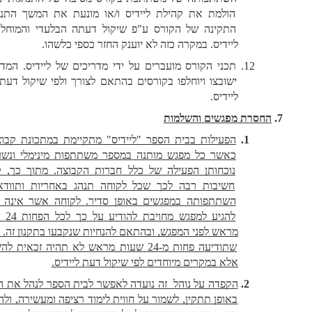
הולמת את קהילת ליידיס ו/או מונעת את המשך התנהלותו 
התקינה של הקורס ע"פ שיקול דעתה הבלעדי והמוחלט של 
ליידיס. במקרה כזה לא יוענק החזר כספי כלשהו.
תכני הקורס מועברים על ידי מדריכים של ליידיס. המדריכים 
ישובצו ויוחלפו בקורסים בהתאם לצורך ולפי שיקול דעתה של 
ליידיס. 
החסרת מפגשים והשלמות
הפעילות בבית הספר "ליידיס" מתקיימת במתכונת קבוצתית, 
כאשר כל מפגש מותנה במספר משתתפות מינימלי ונשען על 
נוכחותן הפעילה של כלל חברות הקבוצה. מתוך כך, קיימת 
חשיבות רבה לכך שכל לקוחה תנהג באחריות ותוודא את 
השתתפותה במפגשים באופן סדיר. לקוחה אשר אינה יכולה 
להגיע למפגש מחויבת להודיע על כך לכל הפחות 24 שעות 
מראש לפני המפגש, ובהתאם להנחיות שנקבעו בתקנון זה. לקוחה 
שתודיעה פחות מ-24 שעות מראש לא תהיה זכאית להשלמה 
אלא במקרים מיוחדים לפי שיקול דעת ליידיס.
הקפדה על נוהל  זה נועדה לאפשר לבית הספר לנהל את הקורס 
באופן תתקין, לשמור על חווית לימוד רציפה ומעשירה, ולהבטיח 