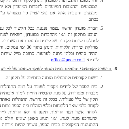
החל ממועד ההצטרפות למועדון תינתן ללקוחה הזכות לקבל את כל 
המבצעים וההטבות המיועדים לחברות המועדון ולא יהיה כפל 
מבצעים והטבות אלא אם נאמר/צויין כך במפורש ע"י ליידיס 
בכתב.
חברת מועדון החשה עצמה נפגעת בכל הקשור לכל עניין אחר 
הנובע מתקנון זה ו/או מהחברות במועדון, רשאית לפנות בכתב 
למחלקת שירות לקוחות של ליידיס ולהעלות את השגותיה. החלטת 
מחלקת שירות הלקוחות תינתן בתוך 30 ימי עסקים, והחלטתה 
תהיה סופית ובלתי ניתנת לערעור. כתובת מייל שירות לקוחות 
ליידיס:  
office@poqer.co.il
.
 הרשמה לקורסים / תרגולים בבית הספר לפוקר ושחמט של ליידיס
רישום לקורסים ולתרגולים מותנה בחתימה על תקנון זה. 
בית הספר של ליידיס מקפיד לשמור על רמת התנהלות תקינה, 
מכבדת ומסודרת, על מנת להבטיח חוויית לימוד איכותית ותפעול 
תקין של כלל פעילותו. בכלל זה נדרשת התנהלות נאותה של כל 
לקוחה כלפי שאר הלקוחות וכלפי הנהלת בית הספר וצוות ההוראה. 
לקוחה אשר תפר הוראות תקנון זה ו/או הוראות ליידיס, כפי 
שיעודכנו מעת לעת, ו/או תנהג באופן שאינו הולם את כללי 
ההתנהגות המקובלים בבית הספר, עשויה להיות מודחת מהקורס 