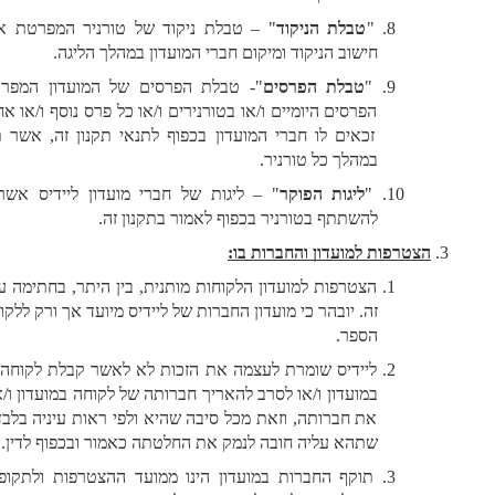
"
טבלת הניקוד
" – טבלת ניקוד של טורניר המפרטת את אופן 
חישוב הניקוד ומיקום חברי המועדון במהלך הליגה. 
"
טבלת הפרסים
"- טבלת הפרסים של המועדון המפרטת את 
הפרסים היומיים ו/או בטורנירים ו/או כל פרס נוסף ו/או אחר אשר 
זכאים לו חברי המועדון בכפוף לתנאי תקנון זה, אשר תפורסם 
במהלך כל טורניר.
"
ליגות הפוקר
" – ליגות של חברי מועדון ליידיס אשר זכאים 
להשתתף בטורניר בכפוף לאמור בתקנון זה.
הצטרפות למועדון והחברות בו:
הצטרפות למועדון הלקוחות מותנית, בין היתר, בחתימה על תקנון 
זה. יובהר כי מועדון החברות של ליידיס מיועד אך ורק ללקוחות בית 
הספר. 
ליידיס שומרת לעצמה את הזכות לא לאשר קבלת לקוחה כחברה 
במועדון ו/או לסרב להאריך חברותה של לקוחה במועדון ו/או לבטל 
את חברותה, וזאת מכל סיבה שהיא ולפי ראות עיניה בלבד, ומבלי 
שתהא עליה חובה לנמק את החלטתה כאמור ובכפוף לדין.
תוקף החברות במועדון הינו ממועד ההצטרפות ולתקופה בלתי 