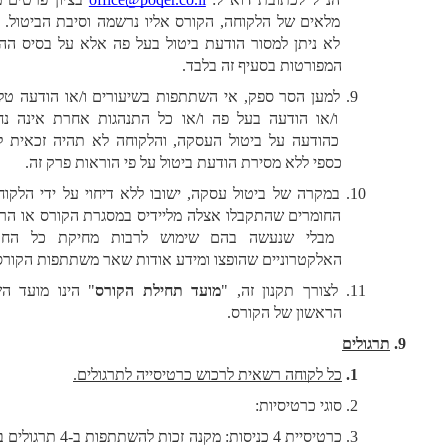
מלאים של הלקוחה, הקורס אליו נרשמה וסיבת הביטול. יובהר 
לא ניתן למסור הודעת ביטול בעל פה אלא על בסיס ההנחיות 
המפורטות בסעיף זה בלבד. 
למען הסר ספק, אי השתתפות בשיעורים ו/או הודעה טלפונית 
ו/או הודעה בעל פה ו/או כל התנהגות אחרת אינה נחשבת 
כהודעה על ביטול העסקה, והלקוחה לא תהיה זכאית להחזר 
כספי ללא מסירת הודעת ביטול על פי הוראות פרק זה.
במקרה של ביטול עסקה, ישובו ללא דיחוי על ידי הלקוחה כל 
החומרים שהתקבלו אצלה מליידיס במסגרת הקורס או הרישום, 
מבלי שנעשה בהם שימוש לרבות מחיקת כל החומרים 
האלקטרוניים שהופצו ומידע אודות שאר משתתפות הקורס. 
לצורך תקנון זה, "
מועד תחילת הקורס
" הינו מועד השיעור 
הראשון של הקורס.
תרגולים
כל לקוחה רשאית לרכוש כרטיסייה לתרגולים.
סוגי כרטיסיות:
כרטיסיית 4 כניסות: מקנה זכות להשתתפות ב-4 תרגולים במחיר 