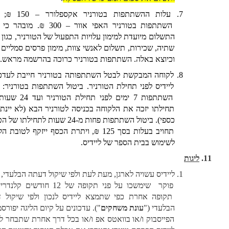
עלות ההשתתפות בטורניר אקספלורר – 150 ₪; עלות 
השתתפות בטורניר האפי אוור – 300 ₪. מובהר כי גביית 
התשלום מיועדת למימון עלויות התפעול של הטורניר, כגון אוכל, 
שתיה, שכירות, תשלום לאנשי צוות, מימון פרסים סמליים בלבד 
וכיוצא באלה. השתתפות בטורניר כרוכה בהרשמה מראש. 
לקוחה המבקשת לבטל השתתפותה בטורניר חייבת לעדכן את 
ליידיס לפני תחילת הטורניר. ביטול השתתפות בטורניר: ביטול 
השתתפות 7 ימים לפני תחילת הטורניר ועד 24 שעות לפני 
תחילתו יזכה את הלקוחה בכניסה לטורניר הבא (לא יינתן זיכוי 
כספי). ביטול השתתפות פחות מ-24 שעות לתחילתו של הטורניר 
תחויב בעלות בסך 125 ₪, ויתרת הכסף ייזקף לטובת הלקוחה 
לשימוש בבית הספר של ליידיס. 
ליגות
ליידיס עשויה לארגן, מעת לעת ולפי שיקול דעתה הבלעדי,  ליגות 
פוקר  שימשכו על פני תקופה של 12 חודשים קלנדריים או 
תקופה אחרת כפי שתמצא ליידיס לנכון ולפי שיקול דעתה 
הבלעדי ("
עונת משחקים
"). עדכונים על קיום הליגה יפורסמו בדף 
הפייסבוק ו/או בוואטס אפ ו/או בכל דרך אחרת שתבחר ליידיס. 