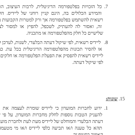
כל הזכויות בפלטפורמה הדיגיטלית, לרבות העיצוב, התכנים 
והמידע הכלולים בה, הינם קניין רוחני של ליידיס. הלקוחה 
רשאית להשתמש בפלטפורמה אך ורק למטרות הקבועות בתקנון 
זה, ואסור לה להעתיק, לשכפל, להפיץ או למסור לצדדים 
שלישיים כל חלק מהפלטפורמה או מתכניה.
  ליידיס רשאית, לפי שיקול דעתה הבלעדי, לשנות, לעדכן להוסיף 
או להסיר תכונות מהפלטפורמה הדיגיטלית בכל עת. כמו כן, 
ליידיס רשאית להפסיק את הפעלת הפלטפורמה או חלקים ממנה 
לפי שיקול דעתה.
שונות:
ידוע לחברות המועדון כי ליידיס שומרת לעצמה את הזכות 
להעניק הטבות נוספות לחלק מחברות המועדון, על פי שיקול 
דעתה הבלעדי והמוחלט של ליידיס מעת לעת ולחברת מועדון לא 
תהא כל טענה ו/או תביעה כלפי ליידיס ו/או מי מטעמה בגין 
האמור בסעיף זה. 