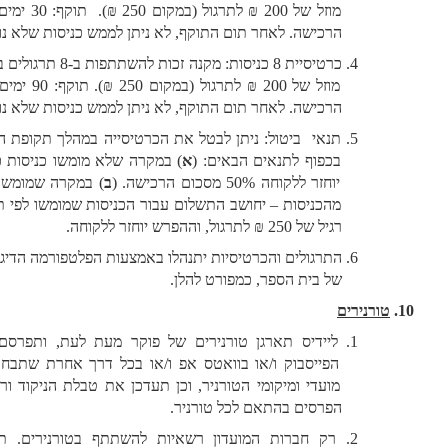
מוזל של 200 ₪ לתרגול (במקום 250 ₪).  תוקף: 30 ימים מיום 
הרכישה. לאחר תום התוקף, לא ניתן לממש כניסות שלא נוצלו.
כרטיסיית 8 כניסות: מקנה זכות להשתתפות ב-8 תרגולים במחיר 
מוזל של 200 ₪ לתרגול (במקום 250 ₪). תוקף: 90 ימים מיום 
הרכישה. לאחר תום התוקף, לא ניתן לממש כניסות שלא נוצלו.
תנאי  ביטול: ניתן לבטל את הכרטיסייה במהלך תקופת התוקף 
בכפוף לתנאים הבאים: (
א
) במקרה שלא מומשו כניסות כלל – 
יוחזר ללקוחה 50% מסכום הרכישה. (
ב
) במקרה שמומשו חלק 
מהכניסות – יחושב התשלום עבור הכניסות שמומשו לפי תעריף 
רגיל של 250 ₪ לתרגול, וההפרש יוחזר ללקוחה.
התרגולים והכרטיסיות יתנהלו באמצעות הפלטפורמה הדיגיטלית 
של בית הספר, כמפורט להלן. 
טורנירים
ליידיס תארגן טורנירים של פוקר מעת לעת, ותפרסם בדף 
הפייסבוק ו/או בוואטס אפ ו/או בכל דרך אחרת שתבחר את 
מועדי ומיקומי הטורניר, וכן תעדכן את טבלת הניקוד ורשימת 
הפרסים בהתאם לכל טורניר.
רק חברות המועדון רשאיות להשתתף בטורנירים. תיאסר 