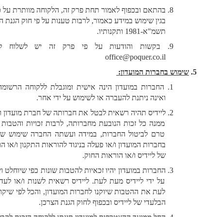
בהתאם ובכפוף לאמור תחת פרק זה, הלקוחה מוותרת על כל טענה 
בגין שימוש במידע כאמור, לרבות טענות על פי חוק הגנת הפרטיות, 
תשמ"א-1981 ותקנותיו.
בקשות והודעות על פי פרק זה יש לשלוח לכתובת: 
office@poquer.co.il 
שימוש בחברות המועדון: 
החברות במועדון הינה אישית ומוגבלת ללקוחה הרשומה בלבד, 
ואינה ניתנת להעברה או לשימוש על ידי אחר. 
ליידיס תהיה רשאית לבטל את חברותה של חברת מועדון ולהפקיע 
ממנה כל זכות הנובעת מחברותה, לרבות זכויות והטבות שנצברו 
טרם לביטול החברות, במידה ועשתה החברה שימוש שלא כדין 
בחברות המועדון ו/או פעלה בניגוד להוראות התקנון ו/או הוראותיה 
של ליידיס ו/או הוראות החוק.
החברות במועדון יהיו זכאיות להטבות שונות כפי שיוחלט ויתפרסם 
על ידי ליידיס מעת לעת. ליידיס רשאית לשנות ו/או לעדכן מעת 
לעת את ההטבות שיוקנו לחברות המועדון, והכל לפי שיקול דעתה 
הבלעדי של ליידיס ובכפוף לחוק הגנת הצרכן.