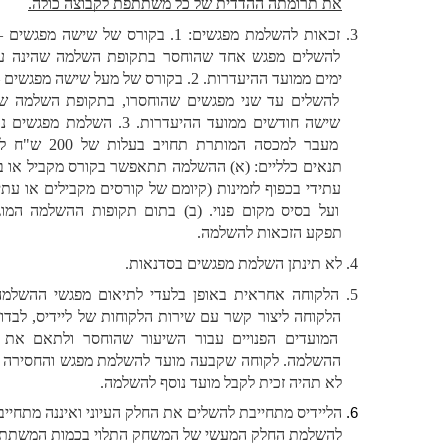
את תרומתה ההדדית של כל משתתפת לקבוצה כולה.
זכאות להשלמת מפגשים: 1. בקורס של שישה מפגשים – ניתן 
להשלים מפגש אחד שהוחסר בתקופת השלמה שהינה עד 60 
ימים ממועד ההיעדרות. 2. בקורס של מעל שישה מפגשים – ניתן 
להשלים עד שני מפגשים שהוחסרו, בתקופת השלמה של עד 
שישה חודשים ממועד ההיעדרות. 3. השלמת מפגשים נוספים 
מעבר למכסה המותרת תחויב בעלות של 200 ש"ח לשעה. 
תנאים כלליים: (א) ההשלמה תתאפשר בקורס מקביל או בקורס 
עתידי בכפוף לזמינות (קיומם של קורסים מקבילים או עתידיים) 
ועל בסיס מקום פנוי. (ב) בתום תקופות ההשלמה המוגדרת, 
תפקע הזכאות להשלמה. 
לא תינתן השלמת מפגשים בסדנאות.
הלקוחה אחראית באופן בלעדי לתיאום מפגשי ההשלמה. על 
הלקוחה ליצור קשר עם שירות הלקוחות של ליידיס, לבדוק את 
המועדים הפנויים עבור השיעור שהוחסר ולתאם את מועד 
ההשלמה. לקוחה שקבעה מועד להשלמת מפגש והחסירה אותו, 
לא תהיה זכית לקבל מועד נוסף להשלמה.
הליידיס מתחייבת להשלים את החלק העיוני ואיננה מתחייבת 
להשלמת החלק המעשי של המשחק התלוי בכמות המשתתפות 