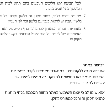
לכל תביעה ו/או הליכים הנובעים בהם תהא לבית המשפט 
המוסמך בתל אביב בלבד. 
מטעמי נוחות בלבד, כתוב תקנון זה בלשון נקבה. כל שנכתב 
בלשון נקבה יש לראות כנכון גם בלשון זכר לפי העניין. 
באחריות חברות המועדון להתעדכן בדף הפייסבוק ו/או באתר 
האינטרנט של ליידיס על מנת לקבל עדכונים בקשר לליגה ולגבי 
תקנון זה.
 באתר
מוגש ללקוחותינו, במסגרת מאמצינו לקדם ולייעל את
. אנא קראו בתשומת לב תקנון זה מפעם לפעם, שכן
.
לחול בו שינויים
מו לב כי עצם השימוש באתר מהווה הסכמה בלתי מותנית
.
קנון זה והכל כמפורט להלן