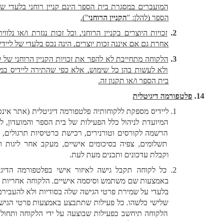
המועברים במסגרת בית הספר הינם קניין רוחני בלעדי של בית 
הספר (להלן: "
הקניין הרוחני
").
זכויות היוצרים בקניין הרוחני, וכל זכות נגזרת ו/או נלווית ו/או 
אחרת גם אם איננה זכות יוצרים, הינה נכס בלעדי של ליידיס.
הלקוחה מתחייבת לא להפר את זכויות הקניין הרוחני של ליידיס 
ולא לעשות בהן כל שימוש, אלא כפי שהתירה ליידיס במסגרת 
בית הספר ו/או תקנון זה.
פלטפורמה דיגיטלית
ליידיס מספקת ללקוחותיה פלטפורמה דיגיטלית (אתר אינטרנט) 
המיועדת לניהול כלל הפעילות של בית הספר והמועדון, לרבות: 
הרשמה לקורסים וטורנירים, רכישת כרטיסיות תרגולים, ביצוע 
תשלומים, צפיה בסיכומים אישיים, מעקב אחר ליגות וניקוד, 
וקבלת עדכונים ותכנים מעת לעת.
כל לקוחה תקבל גישה לאיזור אישי בפלטפורמה הדיגיטלית 
באמצעות שם משתמש וסיסמה אישיים. הלקוחה אחריות באופן 
בלעדי על שמירת פרטי הגישה שלה בסודיות ולא להעבירם לצד 
שלישי כלשהו. כל פעילות שתתבצע באמצעות פרטי הגישה של 
הלקוחה תיחשב כפעילות שבוצעה על ידי הלקוחה ותחול עליה 