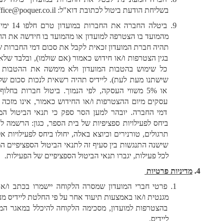
בשליחת הודעת ביטול לכתובת דוא"ל: office@poquer.co.il.
ביטלה החברה את החברות במועדון טרם חלפו 14 ימי עסקים 
מהמועד בו הצטרפה למועדון או מהמועד בו חידשה את החברות – 
תהיה חברת המועדון זכאית לקבל את סכום דמי החברות ששילמה 
בגין הצטרפות ו/או חידוש כאמור (אם שולמו), ובלבד שלא עשתה 
כל שימוש בהטבות המועדון ולא מימשה את ההטבות בו (כפי 
שישתנו מעת לעת). ליידיס תהיה רשאית לנכות סכום של 100 ₪ 
או 5% משווי העסקה, לפי הנמוך. ביטול חברות בחלוף 14 ימי 
עסקים מיום ההצטרפות ו/או החידוש כאמור, אינו מזכה בהשבת 
דמי החברה. יובהר למען הסר ספק כי תנאי הביטול המוסדרים 
ביחס לפעילויות ספציפיות של בית הספר, כגון: הרשמה לקורסים, 
תרגולים, טורנירים וכיוצא באלה, יחולו ביחס לפעילויות אלה וככל 
שישנה התנגשות בין סעיף זה לתנאי הביטול הספציפיים המוגדרים 
לכל פעילות, יגברו תנאי הביטול הספציפיים של הפעילות.
מדיניות פרטיות 
פרטי חברי המועדון שמסרה הלקוחה יישמרו בכתב ו/או במדיה 
מגנטית ו/או באמצעות תיעוד אחר על פי החלטת ליידיס מעת לעת. 
בהצטרפות למועדון, מסכימה הלקוחה להיכלל במאגר המידע של 
ליידיס.