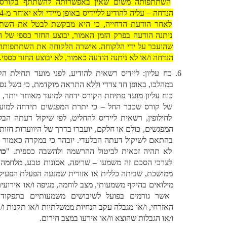
השתתפותה משום שאין באפשרותה להשתתף בקורס במועד 
הנדחה – עליה להודיע לליידיס באופן מיידי ולא יאוחר מ-24 שעות 
לאחר הודעת הדחייה, כי היא מבקשת לבטל את השתתפותה. 
ניתנה הודעה בפרק הזמן האמור, יבוצע החזר כספי של התשלום 
שהועבר על ידי הלקוחה. אישרה הלקוחה את השתתפותה המועד 
הנדחה ו/או לא ניתנה הודעה כאמור, לא יבוצע החזר כספי. 
כח עליון: ליידיס רשאית להודיע, לפני מועד תחילת הקורס או 
במהלכו, באופן חד צדדי וללא התראה מוקדמת, כי בשל נסיבות של 
כוח עליון מועד פתיחת הקורס ידחה למועד מאוחר יותר, ובמקרה 
של קורס שכבר החל – כי יתרת המפגשים תידחה למועד אחר. 
לחילופין, רשאית ליידיס להחליט, לפי שיקול דעתה הבלעדי, כי 
המפגשים, כולם או חלקם, יועברו בדרך של היוועדות חזותית, הכל 
בהתאם לשיקול דעתה הבלעדי. יובהר כי במקרה כאמור הלקוחה 
לא תהיה זכאית לביטול ההרשמה ולהשבה כספית. "
כח עליון
" 
לצרכי הסכם זה משמעו – שריפה, אסונות טבע, מלחמה, לחימה 
ממושכת, שביתה כללית או אזורית שמנעה הפעלת הפעילות, גיוס 
מילואים בהיקף משמעותי, מצב לוחמה, מגיפה ו/או אירועים דומים 
אשר גורמים בפועל לשיבושים משמעותיים בתפקוד המשק 
האזרחי, ו/או מגבלה עקב הנחיות ממשלתיות ו/או תקנות ו/או צווים 
ו/או הגבלות שהוצא וו/או אירעו במצב חירום. 