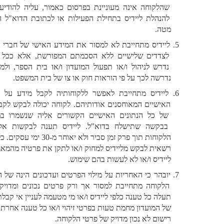
שהלקוחה אינה מעוניינת בפרסום כאמור, עליה להודיע על כך 
להנהלת ליידיס בתחילת הפעילות או לכתובת הדוא"ל הרשומה 
מטה. 
ליידיס מתחייבת לא למסור את המידע האישי של חברי המועדון 
לצדדים שלישיים ללא הסכמתם המפורשת, אלא ככל שהדבר 
נדרש לניהול ו/או תפעול המועדון ו/או בית הספר, ולמעט אם 
נדרשה לכך על פי הוראות חוק או צו של בית המשפט.
ליידיס מתחייבת לאפשר ללקוחותיה לקבל מידע על הנתונים 
האישיים המאוחסנים אודותיהם. לקוחה יכולה לבקש לקבל עותק 
של כל הנתונים האישיים הקשורים אליה שנשמרו במערכות 
בבקשה שתישלח בדוא"ל. ליידיס תענה לבקשות אלה מצד 
הלקוחות תוך פרק זמן סביר ולא יאוחר מ-30 ימי עסקים. כל לקוחה 
רשאית לבקש מליידיס למחוק ו/או לתקן את פרטיה מהמאגרים של 
ליידיס ו/או לא לעשות בהם שימוש.
יובהר כי האחריות על מילוי הפרטים ועדכונים הינה של הלקוחה. 
הלקוחה מתחייבת למסור אך ורק פרטים נכונים ומדויקים, ולא 
תעלה כל טענה כלפי ליידיס ו/או מי מטעמה לעניין אי קבלת הטבות 
של המועדון מחמת טעות בפרטי זיהוי ו/או כל טענה אחרת שעניינה 
רישום לא נכון מדויק של פרטי הלקוחה.