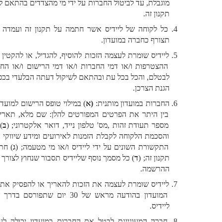
מוגבלת, עד לביטול החברות על ידי מי מהצדדים בהתאם להוראות 
תקנון זה. 
כל לקוחה של ליידיס אשר חתמה על תקנון זה ועמדה בתנאיו, 
תצורף כחברה במועדון. 
ליידיס שומרת לעצמה הזכות להוסיף, להגדיל, או להקטין את דמי 
ההצטרפות ו/או דמי החברות ו/או דמי הרישום ו/או החידוש או 
לבטלם, והכל בכל עת ובהתאם לשיקול דעתה הבלעדי בכפוף לחוק 
הגנת הצרכן. 
החברות במועדון מותנית: 
(א
) במילוי טופס הרישום למועדון הכולל 
בין היתר את הפרטים המפורטים להלן: שם מלא, תאריך לידה, 
מספר תעודת זהות ,מס' טלפון נייד, דואר אלקטרוני; (
ב
) חתימה 
והסכמת הלקוחה לקבלת הזמנות לאירועים ומידע שיווקי באמצעי 
התקשורת השונים על ידי ליידיס ו/או מי מטעמה; (
ג
) חתימה על 
תקנון זה; (
ד
) כל מסמך נוסף שליידיס תסבור שנחוץ לצורך השלמת 
ההרשמה. 
ליידיס שומרת לעצמה את הזכות להאריך או להפסיק את פעילות 
המועדון בהודעה מראש של 30 יום שתפורסם בדרך שתקבע 
ליידיס. 
חברה המעוניינת לבטל את החברות במועדון יכולה לעשות כן 