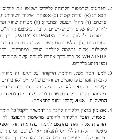
הפרטים שתמסור הלקוחה לליידיס ישמשו את ליידיס למטרות 
הבאות: (א) יצירת קשר; (ב) אספקת ושיפור השירות; (ג) אימות 
פרטים; (ד) ניהול ותפעול המועדון; (ה) מטרות שיווק ופרסום של 
ליידיס ו/או של צדדים שלישיים, לרבות באמצעות דוא"ל, הודעות 
כתובות לטלפון הנייד (WHATSUP/SMS), וכן ברשתות 
החברתיות כגון בפלטפורמת מטה. הלקוחה תקבל עדכונים בקשר 
לפעילות אליה נרשמה לטלפון הנייד, במסרונים, בדוא"ל, ב-
WHATSUP או בכל דרך אחרת ליצירת קשר שנמסרה ללקוחה 
וכפי הנהוג בליידיס.
למען הסר ספק, חתימת הלקוחה על תקנון זה מהווה הסכמה 
לקבלת חומרים פרסומיים ושיווקיים של לידייס ו/או צדדים שלישיים 
קשורים. 
בהתאם לא תקום ללקוחה טענה כנגד ליידיס ו/או מי 
מטעמה מכוח חוק התקשורת (בזק ושידורים) (תיקון מס' 40), 
התשס"ח – 2008 (להלן: "חוק הספאם"). 
אם אין ברצון הלקוחה לקבל או להמשיך ולקבל כל חומר פרסומי 
כאמור, תוכל הלקוחה להיגרע מרשימת התפוצה לה נשלחות 
הודעות אלה וזאת בהתאם לאמור בהוראות חוק הספאם.
 עוד 
מאשרת הלקוחה לליידיס להעלות ו/או לפרסם תמונות ו/או קטעי 
וידאו שלה מפעילויות בית הספר ו/או מועדון החברים. ככל 