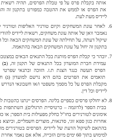
אותה בקבלת פרס על פי טבלת הפרסים, תהיה רשאית לקבל 
את הפרס או לממש את ההטבה כמפורט בתקנון זה והוראות 
ליידיס מעת לעת.
 לאחר עונת המשחקים וקיום טורניר האליפות וטורניר ליידיס 
נאמבר וואן של אותה עונת משחקים, רשאית ליידיס להודיע, לפי 
שיקול דעתה, על תחילתה של עונת המשחקים הבאה וכל האמור 
בתקנון זה יחול על עונת המשחקים הבאה בהתאמה. 
יובהר כי קבלת הפרס מותנת בכל התנאים הבאים במצטבר: (
א
) 
עמידת חברת המועדון בכל התנאים של תקנון זה, (
ב
) קבלת 
הפרס תעשה כנגד הצגת ת.ז. הזוכה ובתנאי שפרטי הזיהוי 
תואמים את הפרטים בהם היא נרשם למועדון (
ג
) חתימת 
מקבלת הפרס על כל מסמך משפטי ו/או חשבונאי הנדרש על פי 
ליידיס וכל דין. 
לא יחולקו פרסים כספיים בליגה. הפרסים יינתנו כהטבות למימוש 
בבית הספר (לדוגמה – כרטיסיית תרגולים); השתתפות במחנה 
אימונים לטורנירים בחו"ל כחלק מפעילות בית הספר; או כהטבות 
אחרות כגון ספא זוגי, סדנאות, מוצרים חשמליים, וכיוצא באלה, 
בהתאם לשיקול הדעת של ליידיס. הפרסים בטורנירים מוגבלים 
למימוש בתוך 60 ימים מיום הזכייה, אלא אם נאמר אחרת בכתב 