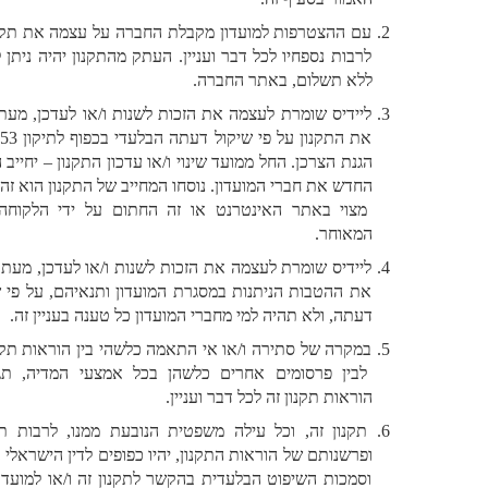
עם ההצטרפות למועדון מקבלת החברה על עצמה את תקנון זה 
לרבות נספחיו לכל דבר ועניין. העתק מהתקנון יהיה ניתן לקבל, 
ללא תשלום, באתר החברה. 
ליידיס שומרת לעצמה את הזכות לשנות ו/או לעדכן, מעת לעת 
את התקנון על פי שיקול דעתה הבלעדי בכפוף לתיקון 53 לחוק 
הגנת הצרכן. החל ממועד שינוי ו/או עדכון התקנון – יחייב הנוסח 
החדש את חברי המועדון. נוסחו המחייב של התקנון הוא זה שיהא 
מצוי באתר האינטרנט או זה החתום על ידי הלקוחה ,לפי 
המאוחר.
ליידיס שומרת לעצמה את הזכות לשנות ו/או לעדכן, מעת לעת, 
את ההטבות הניתנות במסגרת המועדון ותנאיהם, על פי שיקול 
דעתה, ולא תהיה למי מחברי המועדון כל טענה בעניין זה. 
במקרה של סתירה ו/או אי התאמה כלשהי בין הוראות תקנון זה 
לבין פרסומים אחרים כלשהן בכל אמצעי המדיה, תגברנה 
הוראות תקנון זה לכל דבר ועניין. 
תקנון זה, וכל עילה משפטית הנובעת ממנו, לרבות תוקפם 
ופרשנותם של הוראות התקנון, יהיו כפופים לדין הישראלי בלבד, 
וסמכות השיפוט הבלעדית בהקשר לתקנון זה ו/או למועדון ו/או 