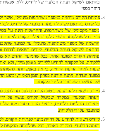
בהתאם לשיקול דעתה הבלעדי של ליידיס, ללא אפשרות לקבלת 
החזר כספי. 
פתיחת הקורס מותנית במספר משתתפות מינימלי, אשר יקבע לגבי 
כל קורס בהתאם לשיקול דעתה הבלעדי של ליידיס. לכל קורס יש 
מספר מקסימלי של משתתפות, וההרשמה הינה על בסיס מקום 
פנוי. ככל שהלקוחה נרשמה לקורס אולם הקורס לא נפתח בהיעדר 
הרשמה של מספר משתתפות מינימלי עד למועד שתקבע ליידיס 
בהתאם לשיקול דעתה הבלעדי, ליידיס רשאית לדחות את מועד 
פתיחת הקורס למועד אחר. ככל שהמועד החדש לא מתאפשר 
ללקוחה, על הלקוחה להודיע לליידיס באופן מיידי, ולא יאוחר מ-24 
שעות לאחר הודעת הדחייה, כי אין באפשרותה להשתתף בקורס 
במועד הנדחה. ניתנה הודעה בפרק הזמן האמור, יבוצע החזר כספי 
של התשלום שהועבר על ידי הלקוחה. 
ליידיס רשאית להודיע על ביטול הקורסים לפני תחילתם, לפי שיקול 
דעתה הבלעדי. במקרה שביטול הקורס נעשה על ידי ליידיס, 
מסיבות התלויות בליידיס, יבוצע החזר כספי מלא של התשלום 
שהועבר על ידי הלקוחה.
ליידיס רשאית להודיע על דחיית מועד לפתיחת הקורס, לפי שיקול 
דעתה הבלעדי. במקרה כאמור, ככל שהלקוחה מבקשת לבטל את 