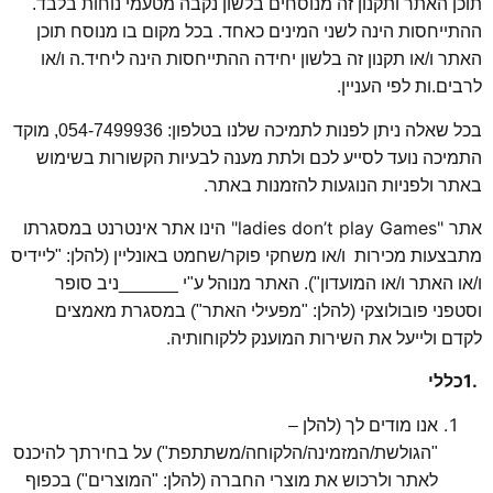
תר ותקנון זה מנוסחים בלשון נקבה מטעמי נוחות בלבד.
ות הינה לשני המינים כאחד. בכל מקום בו מנוסח תוכן
או תקנון זה בלשון יחידה ההתייחסות הינה ליחיד.ה ו/או
.
ת לפי העניין
בכל שאלה ניתן לפנות לתמיכה שלנו בטלפון: 054-7499936, מוקד
 נועד לסייע לכם ולתת מענה לבעיות הקשורות בשימוש
.
לפניות הנוגעות להזמנות באתר
"ladies don’t play Game
הינו אתר אינטרנט במסגרתו
 מכירות ו/או משחקי פוקר/שחמט באונליין (להלן: "ליידיס
תר ו/או המועדון"). האתר מנוהל ע"י ______ניב סופר
פובולוצקי (להלן: "מפעילי האתר") במסגרת מאמצים
.
ייעל את השירות המוענק ללקוחותיה
נו מודים לך (להלן –
הגולשת/המזמינה/הלקוחה/משתתפת") על בחירתך להיכנס
אתר ולרכוש את מוצרי החברה (להלן: "המוצרים") בכפוף