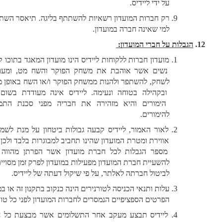
על ידי ליידיס.
רק חברות המועדון רשאיות להשתתף בליגה. תיאסר השתתפות 
למי שאינה חברה במועדון. 
הגבלות על חברי המועדון: 
מועדון חברות ללקוחות ליידיס הינו מועדון המאגד בתוכו קהילת 
נשים אשר אוהבת את משחק הפוקר והשח מט, ומעוניינות 
לשחק, להשתפר ולהנות ממשחק הפוקר ו/או השח באופן מבוקר 
ובקהילה בטוחה ונעימה. ליידיס אינה מעודדת בשום אופן 
הימורים והיא מזהירה את חבריה מפני סכנת התמכרות 
להימורים. 
לאור האמור, ליידיס קבעה גבולות ביטחון על מנת לשמור על 
אווירת ומטרת המועדון שהינו תחביב למבוגרות בלבד ולכן ישנם 
מספר הגבלות לכל חברת מועדון אשר הפרתן מהווה עילה 
להשעיית חברת המועדון מפעילות במועדון לפרק זמן מסויים ואף 
לביטול חברתה לאלתר, על פי שיקול דעתה של ליידיס. 
עלות ותנאי הכניסה לטורנירים הינה כנקוב בתקנון זה או במסגרת 
הפרטים הספציפיים הנמסרים לחברות המועדון לפני כל טורניר.
ליידיס תבצע מעקב אחר התשלומים אשר מבצעת כל חברת 