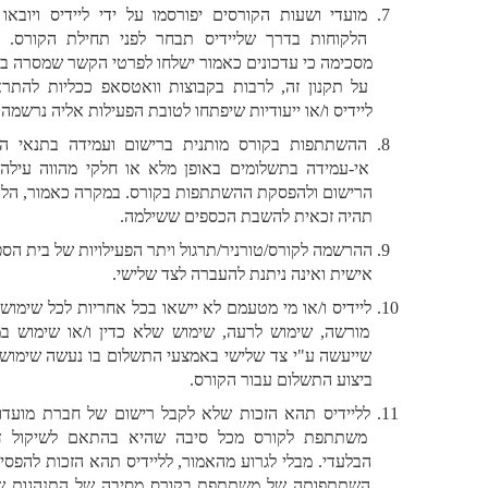
מועדי ושעות הקורסים יפורסמו על ידי ליידיס ויובאו לידיעת 
הלקוחות בדרך שליידיס תבחר לפני תחילת הקורס. הלקוחה 
מסכימה כי עדכונים כאמור ישלחו לפרטי הקשר שמסרה בחתימתה 
על תקנון זה, לרבות בקבוצות וואטסאפ ככליות להתראות של 
ליידיס ו/או ייעודיות שיפתחו לטובת הפעילות אליה נרשמה.
ההשתתפות בקורס מותנית ברישום ועמידה בתנאי התשלום. 
אי-עמידה בתשלומים באופן מלא או חלקי מהווה עילה לביטול 
הרישום ולהפסקת ההשתתפות בקורס. במקרה כאמור, הלקוחה לא 
תהיה זכאית להשבת הכספים ששילמה.
ההרשמה לקורס/טורניר/תרגול ויתר הפעילויות של בית הספר, הינה 
אישית ואינה ניתנת להעברה לצד שלישי.
ליידיס ו/או מי מטעמם לא יישאו בכל אחריות לכל שימוש בלתי 
מורשה, שימוש לרעה, שימוש שלא כדין ו/או שימוש במרמה 
שייעשה ע"י צד שלישי באמצעי התשלום בו נעשה שימוש לשם 
ביצוע התשלום עבור הקורס.
לליידיס תהא הזכות שלא לקבל רישום של חברת מועדון ו/או 
משתתפת לקורס מכל סיבה שהיא בהתאם לשיקול דעתה 
הבלעדי. מבלי לגרוע מהאמור, לליידיס תהא הזכות להפסיק את 
השתתפותה של משתתפת בקורס מסיבה של התנהגות שאינה 