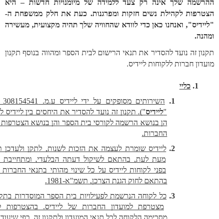
ההרשמה שלך אינה רק צעד ללמידה של מיומנויות חדשות – היא 
ת לקהילת נשים חזקות ומפרגנות. כעת את חלק ממשפחת ה-
"ליידיס", ואנחנו כאן כדי לוודא שהחוויה שלך תהיה מקצועית, מעשירה 
תקנון זה נועד להסדיר את תנאי הרישום לבית הספר ומהווה בנוסף תקנון 
ברות ללקוחות ליידיס.
כליי
השירותים מסופקים על ידי ליידיס ע.מ. 308154541  (להלן: 
"
ליידיס
"). תקנון זה נועד להסדיר את היחסים בין ליידיס ללקוחות, 
הן בנושא הרשמה לקורסי בית הספר והן בנושא הצטרפות למועדון 
החברות.
ליידיס שומרת לעצמה את הזכות לשנות, לתקן ולעדכן תקנון זה 
מעת לעת, בהתאם לשיקול דעתה הבלעדי, ומתחייבת להתריע 
בפני לקוחות ליידיס על כל שינוי מהותי בתנאי החברות במועדון 
בהתאם לחוק הגנת הצרכן, תשמ"א-1981.
כל לקוחה הנרשמת לפעילויות בית הספר המוסדרות בתקנון הזה, 
מצטרפת למועדון החברות של ליידיס. בהצטרפות למועדון, 
מסכימה הלקוחה לכל תנאי המועדון ולתקנון זה, כפי שיעודכנו מעת 