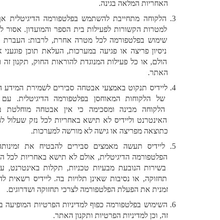
האחריות המלאה בגינה.
הלקוחה מתחייבת להשתמש בפלטפורמה הדיגיטלית אך ורק 
למטרות הקשורות לפעילות בית הספר והמועדון. אסור לעשות 
שימוש בפלטפורמה לכל מטרה אחרת, לרבות: העברת מידע, 
ניסיון פריצה או פגיעה במערכות, העלאת תוכן פוגעני או לא 
הולם, או כל פעילות המנוגדת להוראות החוק, תקנון זה ותקנון 
האתר.
ליידיס תנקוט באמצעי אבטחה סבירים לשמירת המידע האישי 
של הלקוחות המאוחסן בפלטפורמה הדיגיטלית. עם זאת, 
הלקוחה מבינה ומסכימה כי אין אבטחה מוחלטת ברשת 
האינטרנט וליידיס לא תישא באחריות לכל נזק שעלול להיגרם 
כתוצאה מפריצה או גישה לא מורשה למערכות. 
ליידיס תעשה מאמצים סבירים להבטיח את זמינותה של 
הפלטפורמה הדיגיטלית, אולם לא תישא באחריות לכל הפרעה 
בשירות הנובעת מבעיות טכניות, תקלות באינטרנט, עבודות 
תחזוקה, או נסיבות שאינן תלויות בה. ליידיס רשאית להפסיק 
זמנית את הפעלת הפלטפורמה לצרכי תחזוקה ושדרוגים.
השימוש בפלטפורמה כפוף למדיניות הפרטיות המופיעה בתקנון 
זה, וכן למדיניות הפרטיות ותקנון האתר.