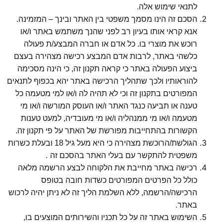
.
תנאי שימוש אלה
סכם זה הינו מסמך משפטי בין האתר ובינך – המזמינה.
נא קראי אותו בעיון רב לפני שהנך משתמש באתר ו/או
וכש את מוצרי בו. כל אדם או חברה המבצע/ת פעולה
לשהי באתר, לרבות אדם המבצע רכישה מצהירה בעצם
יצוע הפעולה באתר כי קראה תקנון זה, כי הינה מסכימה
הוראותיו ולכך שתהליך הרכישה באתר יהא בכפוף לתנאים
מפורטים בתקנון זה וכי לא תהיה לה ו/או למי מטעמה כל
ענה או תביעה כנגד האתר ו/או העוסק המורשה ו/או מי
טעמה ו/או מי ממנהליה ו/או מי מעובדיה, למעט טענות
.
קשורות בהתחייבות מפורשת של האתר על פי תקנון זה
הגולשת/הרוכשת מצהירה כי היא מעל גיל 18 ובעלת כשרות
.
שפטית להתקשר עם בעלי האתר בהסכם זה
כישה באתר מחייבת את הלקוחה לבצע הרשמה מלאה
ולל כל הפרטים המפורטים כשדות חובה בטופס
רכישה/הרשמה, ללא השלמת הליך זה לא ניתן יהיה לרכוש
.
אתר
שימוש באתר זה על כל תכניו והשירותים המוצעים בו,