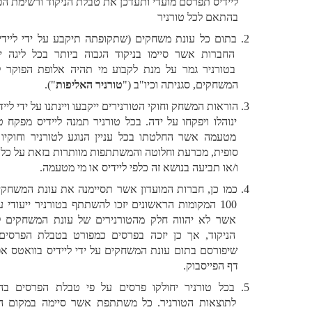
ליידיס תפרסם מועדי ותעדכן את טבלת הניקוד ורשימת הפרסים 
בהתאם לכל טורניר
בתום כל עונת משחקים (שתקופתה תיקבע על ידי ליידיס), 9 
החברות אשר סיימו בניקוד הגבוה ביותר בכל ליגה ישחקו 
בטורניר גמר על מנת לקבוע מי תהיה אלופת הפוקר לעונת 
המשחקים, סגניתה וכיו"ב ("
טורניר האליפות
"). 
הוראות המשחק וחוקי הטורנירים ייקבעו ויינתנו על ידי ליידיס וכן 
ינוהלו ויפקחו על ידה. בכל טורניר תמנה ליידיס מפקח טורניר 
מטעמה אשר החלטתו בכל עניין הנוגע לטורניר וחוקיו תהא 
סופית, מכרעת וחלוטה והמשתתפות מוותרות בזאת על כל טענה 
ו/או תביעה בנושא זה כלפי ליידיס או מי מטעמה. 
כמו כן, חברות המועדון אשר תסיימנה את עונת המשחקים בין 
100 המקומות הראשונים יזכו להשתתף בטורניר ייעודי עבורם 
אשר לא יהווה חלק מהטורנירים של עונת המשחקים לצורך 
הניקוד, אך כן יזכה בפרסים כמפורט בטבלת הפרסים וכפי 
שיפורסם בתום עונת המשחקים על ידי ליידיס בוואטס אפ ו/או 
דף הפייסבוק. 
בכל טורניר יחולקו פרסים על פי טבלת הפרסים בהתאם 
לתוצאות הטורניר. כל משתתפת אשר סיימה במקום המזכה 