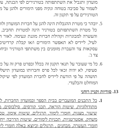
מועדון ותגביל את השתתפותה בטורנירים לפי הבנתה, על מנת 
לשמור על סביבה בטוחה ונקיה מפני הימורים ולהגן על מטרות 
הטורנירים על פי תקנון זה. 
יובהר כי מטרת ההגבלות הינה להגן על חברות המועדון ולוודא כי 
כל מטרת השתתפותם בטורניר הינה למטרות תחביב, לימוד 
והעשרה למבוגרות וקהילת חברות מוגנת ונעימה. לאור האמור 
לעיל, ליידיס לא תאפשר הימורים ו/או קבלת קרדיטים ו/או 
עסקאות צד והעברת מזומנים בין משתתפי הטורניר וביחס לכל 
צד ג'. 
כל מי שעובר על תנאי תקנון זה בכלל ובפרט פרק זה על כל תתי 
סעיפיו, לא יהיה זכאי לכל פרס וחברותו במועדון תישלל ו/או 
תושהה על פי הודעת ליידיס לחברת המועדון לפי שיקול דעת 
המוחלט והבלעדי.
סודיות וקניין רוחני
כל התכנים המועברים בבית הספר ובמועדון החברות, לרבות: 
מתודולוגיות, שיטות הוראה, תכני קורסים, סילבוסים, מערכי 
שיעור, מצגות, חומרי לימוד, תרגילים, שיטות אימון, טכניקות 
משחק, אסטרטגיות, תכניות לימודים, שיטות הדרכה ייחודיות, 
חומרי העשרה, מבחנים , תרגולים וכיוצא באלה חומרי לימודים 